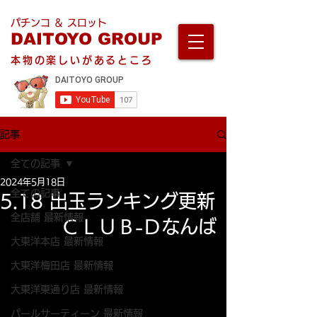
パチンコ ＆ スロット
DAITOYO GROUP
本物の楽しいがあるところ
記事
全ての記事
2024年5月18日
全ての記事
5.18 出玉ランキング更新
全店舗 最新情報
ＣＬＵＢ-Ｄなんば
大東洋本店 最新情報
大東洋梅田店 最新情報
大東洋東通り店 最新情報
パールサーティーン 最新情報