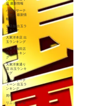
店 最新情報
パールサーテ
ィーン 最新情
報
全店舗 出玉ラ
ンキング
大東洋本店 出
玉ランキング
大東洋梅田店
出玉ランキン
グ
大東洋東通り
店 出玉ランキ
ング
パールサーテ
ィーン 出玉ラ
ンキング
周年
リニューアル