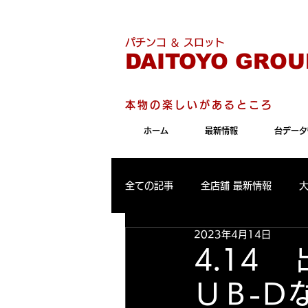
こちらのサイトは"Internet 
パチンコ ＆ スロット
DAITOYO GROU
本物の楽しいがあるところ
ホーム
最新情報
台データ
全ての記事
全店舗 最新情報
2023年4月14日
パールサーティーン 最新情報
4.1
ＵＢ-Ｄ
大東洋東通り店 出玉ランキング