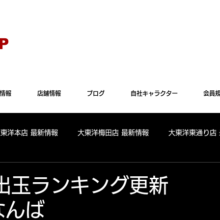
Explorer" では正常に表示されない場合がございます。"Microsoft Edge"か"Goog
P
情報
店舗情報
ブログ
自社キャラクター
会員
大東洋本店 最新情報
大東洋梅田店 最新情報
大東洋東通り店
全店舗 出玉ランキング
大東洋本店 出玉ランキング
大東洋
4 出玉ランキング更新
なんば
パールサーティーン 出玉ランキング
周年
リニューアル