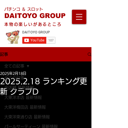
パチンコ ＆ スロット
DAITOYO GROUP
本物の楽しいがあるところ
記事
全ての記事
2025年2月18日
全ての記事
2025.2.18 ランキング更
全店舗 最新情報
新 クラブD
大東洋本店 最新情報
大東洋梅田店 最新情報
大東洋東通り店 最新情報
パールサーティーン 最新情報