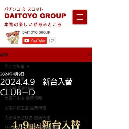
パチンコ ＆ スロット
DAITOYO GROUP
本物の楽しいがあるところ
記事
全ての記事
2024年4月9日
全ての記事
2024.4.9 新台入替
全店舗 最新情報
CLUB－D
大東洋本店 最新情報
大東洋梅田店 最新情報
大東洋東通り店 最新情報
パールサーティーン 最新情報