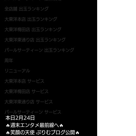
全店舗 出玉ランキング
大東洋本店 出玉ランキング
大東洋梅田店 出玉ランキング
大東洋東通り店 出玉ランキング
パールサーティーン 出玉ランキング
周年
リニューアル
大東洋本店 サービス
大東洋梅田店 サービス
大東洋東通り店 サービス
パールサーティーン サービス
本日2月24日
🔥週末エンタメ最前線へ🔥
🔥笑顔の天使 ぷりむブログ公開🔥