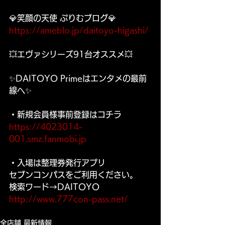
💎笑顔の天使 ぷりむブログ💎
https://ameblo.jp/daitoyo-higashi/
💥エヴァシリーズ91台オススメ💥
✨DAITOYO Primeはエンタメの最前
線へ✨
・新規会員様事前登録はコチラ  
https://4023014-
001.smz.fanmobi.jp
・入場は整理券発行アプリ
セブンコンパスをご利用ください。
検索ワード→DAITOYO
http://www.777con-pass.net/
全店舗 最新情報