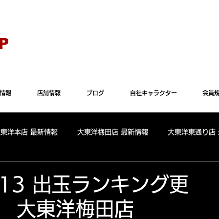
Explorer" では正常に表示されない場合がございます。"Microsoft Edge"か"Goog
P
情報
店舗情報
ブログ
自社キャラクター
会員
大東洋本店 最新情報
大東洋梅田店 最新情報
大東洋東通り店
全店舗 出玉ランキング
大東洋本店 出玉ランキング
大東洋
9.13 出玉ランキング更
東洋梅田店
パールサーティーン 出玉ランキング
周年
リニューアル