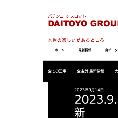
こちらのサイトは"Internet 
パチンコ ＆ スロット
DAITOYO GROU
本物の楽しいがあるところ
ホーム
最新情報
台データ
全ての記事
全店舗 最新情報
2023年9月14日
パールサーティーン 最新情報
2023.
新 大
大東洋東通り店 出玉ランキング