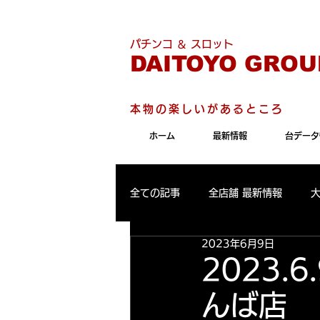
こちらのサイトは"Internet 
パチンコ ＆ スロット
DAITOYO GROU
本物の楽しいがあるところ
ホーム
最新情報
台データ
全ての記事
全店舗 最新情報
2023年6月9日
パールサーティーン 最新情報
2023
んば店
大東洋東通り店 出玉ランキング