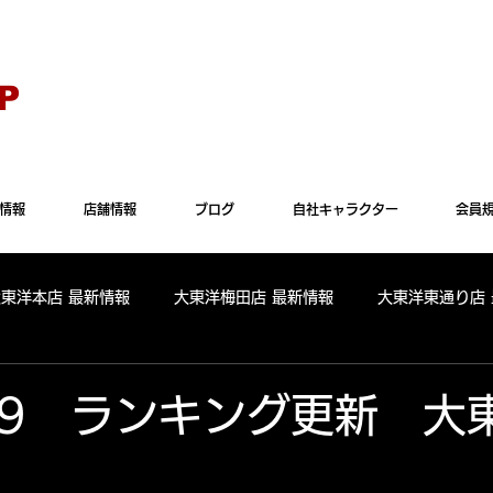
Explorer" では正常に表示されない場合がございます。"Microsoft Edge"か"Goog
P
情報
店舗情報
ブログ
自社キャラクター
会員
大東洋本店 最新情報
大東洋梅田店 最新情報
大東洋東通り店
全店舗 出玉ランキング
大東洋本店 出玉ランキング
大東洋
.6.9 ランキング更新 大
パールサーティーン 出玉ランキング
周年
リニューアル