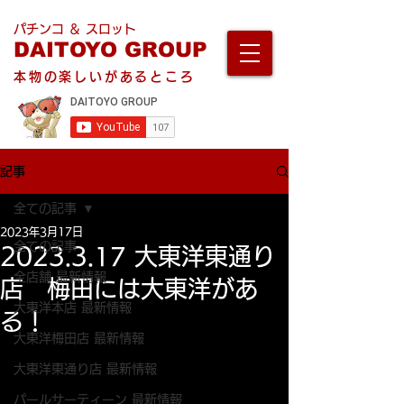
パチンコ ＆ スロット
DAITOYO GROUP
本物の楽しいがあるところ
記事
全ての記事
2023年3月17日
全ての記事
2023.3.17 大東洋東通り
全店舗 最新情報
店 梅田には大東洋があ
大東洋本店 最新情報
る！
大東洋梅田店 最新情報
大東洋東通り店 最新情報
パールサーティーン 最新情報