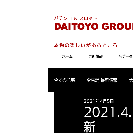
こちらのサイトは"Internet 
パチンコ ＆ スロット
DAITOYO GROU
本物の楽しいがあるところ
ホーム
最新情報
台データ
全ての記事
全店舗 最新情報
2021年4月5日
パールサーティーン 最新情報
2021
新 Ｃ
大東洋東通り店 出玉ランキング