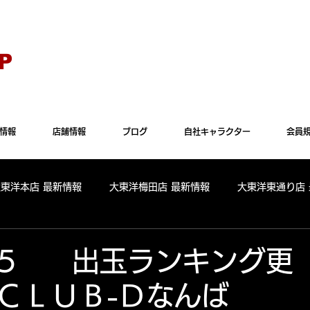
Explorer" では正常に表示されない場合がございます。"Microsoft Edge"か"Goog
P
情報
店舗情報
ブログ
自社キャラクター
会員
大東洋本店 最新情報
大東洋梅田店 最新情報
大東洋東通り店
全店舗 出玉ランキング
大東洋本店 出玉ランキング
大東洋
.4.5 出玉ランキング更
ＬＵＢ-Ｄなんば
パールサーティーン 出玉ランキング
周年
リニューアル