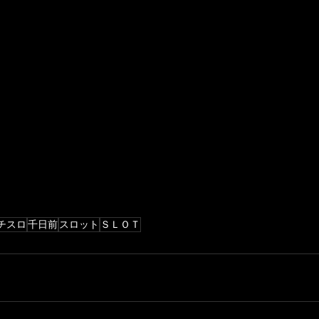
チスロ
千日前
スロット
ＳＬＯＴ