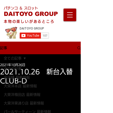
パチンコ ＆ スロット
DAITOYO GROUP
本物の楽しいがあるところ
記事
全ての記事
2021年10月26日
全ての記事
2021.10.26 新台入替
全店舗 最新情報
CLUB-D
大東洋本店 最新情報
大東洋梅田店 最新情報
大東洋東通り店 最新情報
パールサーティーン 最新情報