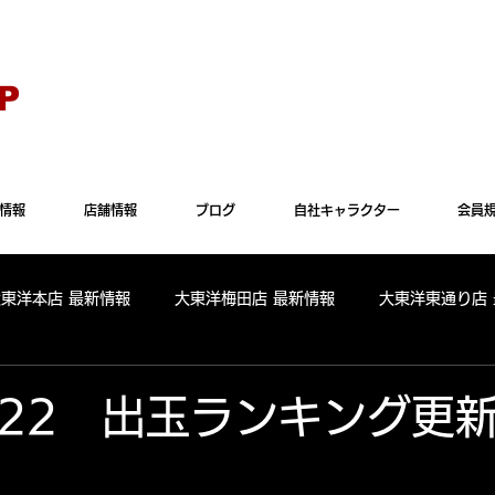
Explorer" では正常に表示されない場合がございます。"Microsoft Edge"か"Goog
P
情報
店舗情報
ブログ
自社キャラクター
会員
大東洋本店 最新情報
大東洋梅田店 最新情報
大東洋東通り店
全店舗 出玉ランキング
大東洋本店 出玉ランキング
大東洋
.6.22 出玉ランキング更
パールサーティーン 出玉ランキング
周年
リニューアル