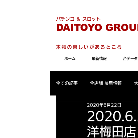
こちらのサイトは"Internet 
パチンコ ＆ スロット
DAITOYO GROU
本物の楽しいがあるところ
ホーム
最新情報
台データ
全ての記事
全店舗 最新情報
2020年6月22日
パールサーティーン 最新情報
2020
洋梅田店
大東洋東通り店 出玉ランキング