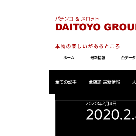
こちらのサイトは"Internet 
パチンコ ＆ スロット
DAITOYO GROU
本物の楽しいがあるところ
ホーム
最新情報
台データ
全ての記事
全店舗 最新情報
2020年2月4日
パールサーティーン 最新情報
2020.
大東洋東通り店 出玉ランキング