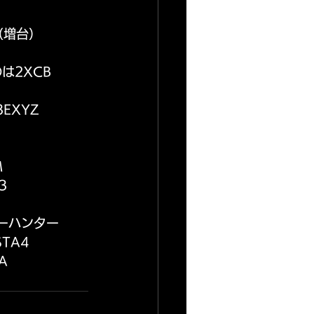
（増台）
は2XCB
EXYZ
M
3
ーハンター
TA4
A