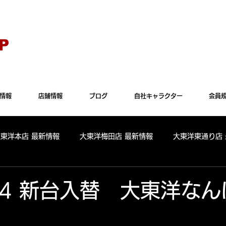
Explorer" では正常に表示されない場合がございます。"Microsoft Edge"か"Goog
P
情報
店舗情報
ブログ
自社キャラクター
会員
大東洋本店 最新情報
大東洋梅田店 最新情報
大東洋東通り店
全店舗 出玉ランキング
大東洋本店 出玉ランキング
大東洋
2.4 新台入替 大東洋な
パールサーティーン 出玉ランキング
周年
リニューアル