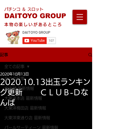
パチンコ ＆ スロット
DAITOYO GROUP
本物の楽しいがあるところ
記事
全ての記事
2020年10月13日
全ての記事
2020.10.13出玉ランキン
全店舗 最新情報
グ更新 ＣＬＵＢ-Ｄな
大東洋本店 最新情報
んば
大東洋梅田店 最新情報
大東洋東通り店 最新情報
パールサーティーン 最新情報