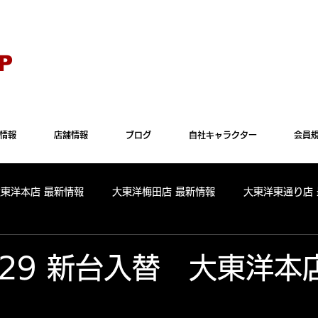
Explorer" では正常に表示されない場合がございます。"Microsoft Edge"か"Goog
P
情報
店舗情報
ブログ
自社キャラクター
会員
大東洋本店 最新情報
大東洋梅田店 最新情報
大東洋東通り店
全店舗 出玉ランキング
大東洋本店 出玉ランキング
大東洋
1.29 新台入替 大東洋本
パールサーティーン 出玉ランキング
周年
リニューアル