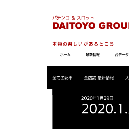
こちらのサイトは"Internet 
パチンコ ＆ スロット
DAITOYO GROU
本物の楽しいがあるところ
ホーム
最新情報
台データ
全ての記事
全店舗 最新情報
2020年1月29日
パールサーティーン 最新情報
2020.
大東洋東通り店 出玉ランキング