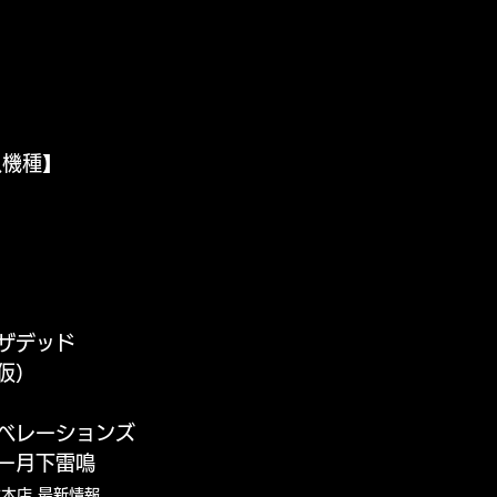
入機種】
ザデッド
仮）
ベレーションズ
ー月下雷鳴
本店 最新情報