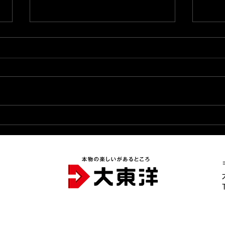
2026.8.3★本店ブログ更新
20
完了★
パー