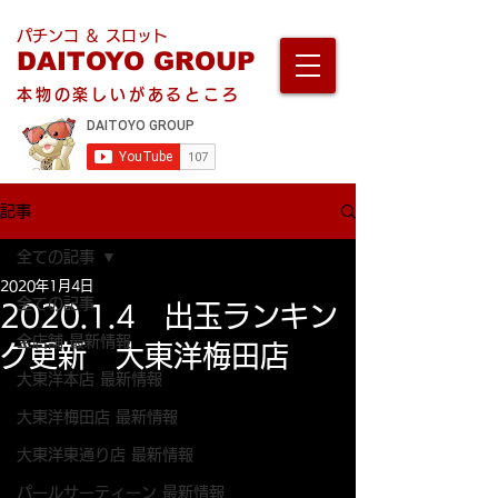
パチンコ ＆ スロット
DAITOYO GROUP
本物の楽しいがあるところ
記事
全ての記事
2020年1月4日
全ての記事
2020.1.4 出玉ランキン
全店舗 最新情報
グ更新 大東洋梅田店
大東洋本店 最新情報
大東洋梅田店 最新情報
大東洋東通り店 最新情報
パールサーティーン 最新情報