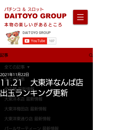
パチンコ ＆ スロット
DAITOYO GROUP
本物の楽しいがあるところ
記事
全ての記事
2021年11月22日
全ての記事
11.21 大東洋なんば店
全店舗 最新情報
出玉ランキング更新
大東洋本店 最新情報
大東洋梅田店 最新情報
大東洋東通り店 最新情報
パールサーティーン 最新情報