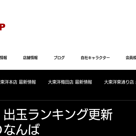
Explorer" では正常に表示されない場合がございます。"Microsoft Edge"か"Goog
P
情報
店舗情報
ブログ
自社キャラクター
会員
大東洋本店 最新情報
大東洋梅田店 最新情報
大東洋東通り店
全店舗 出玉ランキング
大東洋本店 出玉ランキング
大東洋
16 出玉ランキング更
Ｄなんば
パールサーティーン 出玉ランキング
周年
リニューアル