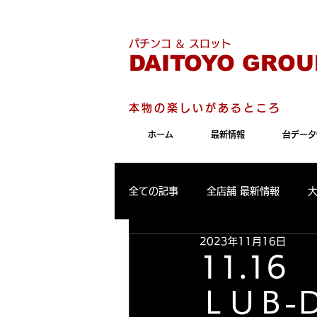
こちらのサイトは"Internet 
パチンコ ＆ スロット
DAITOYO GROU
本物の楽しいがあるところ
ホーム
最新情報
台データ
全ての記事
全店舗 最新情報
2023年11月16日
パールサーティーン 最新情報
11.
ＬＵＢ-
大東洋東通り店 出玉ランキング