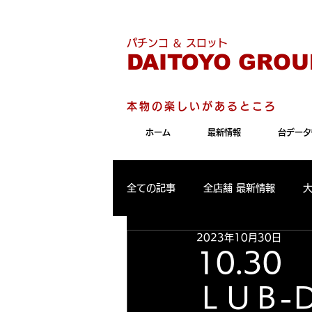
こちらのサイトは"Internet 
パチンコ ＆ スロット
DAITOYO GROU
本物の楽しいがあるところ
ホーム
最新情報
台データ
全ての記事
全店舗 最新情報
2023年10月30日
パールサーティーン 最新情報
10.
ＬＵＢ-
大東洋東通り店 出玉ランキング