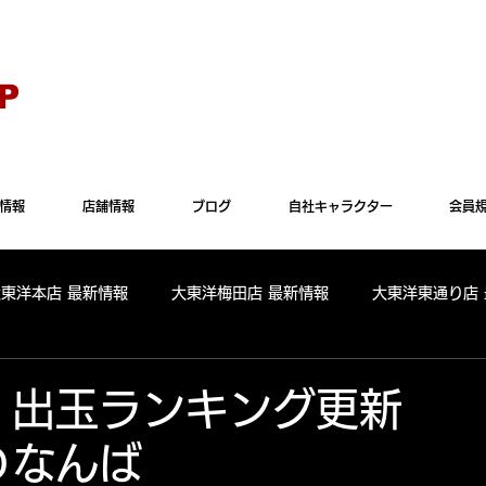
Explorer" では正常に表示されない場合がございます。"Microsoft Edge"か"Goog
P
情報
店舗情報
ブログ
自社キャラクター
会員
大東洋本店 最新情報
大東洋梅田店 最新情報
大東洋東通り店
全店舗 出玉ランキング
大東洋本店 出玉ランキング
大東洋
30 出玉ランキング更
Ｄなんば
パールサーティーン 出玉ランキング
周年
リニューアル