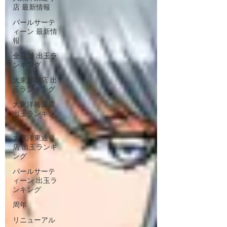
店 最新情報
パールサーテ
ィーン 最新情
報
全店舗 出玉ラ
ンキング
大東洋本店 出
玉ランキング
大東洋梅田店
出玉ランキン
グ
大東洋東通り
店 出玉ランキ
ング
パールサーテ
ィーン 出玉ラ
ンキング
周年
リニューアル