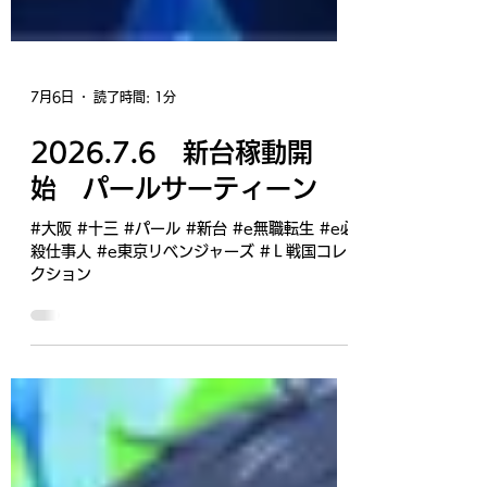
7月6日
読了時間: 1分
2026.7.6 新台稼動開
始 パールサーティーン
#大阪 #十三 #パール #新台 #e無職転生 #e必
殺仕事人 #e東京リベンジャーズ #Ｌ戦国コレ
クション