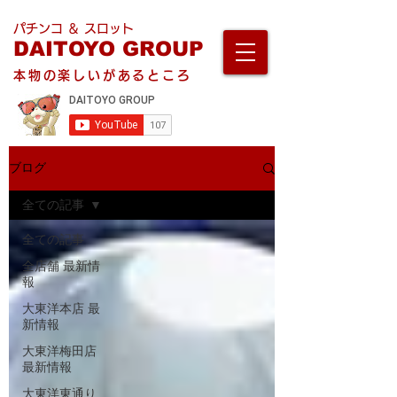
パチンコ ＆ スロット
DAITOYO GROUP
本物の楽しいがあるところ
ブログ
全ての記事
全ての記事
全店舗 最新情
報
大東洋本店 最
新情報
大東洋梅田店
最新情報
大東洋東通り