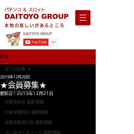
パチンコ ＆ スロット
DAITOYO GROUP
本物の楽しいがあるところ
記事
全ての記事
2019年12月20日
全ての記事
★会員募集★
全店舗 最新情報
更新日：
2019年12月21日
大東洋本店 最新情報
大東洋梅田店 最新情報
大東洋東通り店 最新情報
パールサーティーン 最新情報