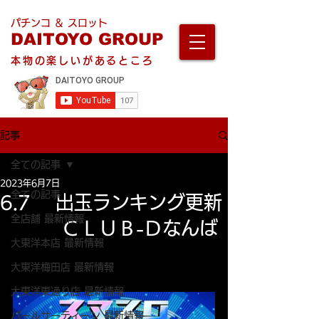
パチンコ ＆ スロット
DAITOYO GROUP
本物の楽しいがあるところ
記事
全ての記事
2023年6月7日
全ての記事
6.7 出玉ランキング更新
全店舗 最新情報
ＣＬＵＢ-Ｄなんば
大東洋本店 最新情報
大東洋梅田店 最新情報
大東洋東通り店 最新情報
パールサーティーン 最新情報