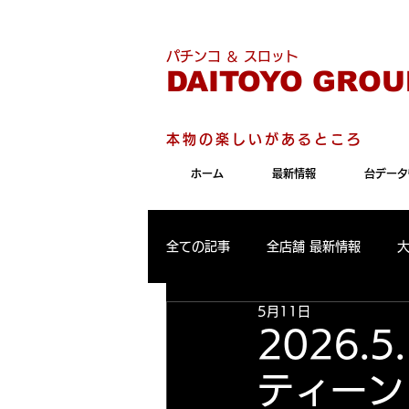
こちらのサイトは"Internet 
パチンコ ＆ スロット
DAITOYO GROU
本物の楽しいがあるところ
ホーム
最新情報
台データ
全ての記事
全店舗 最新情報
5月11日
パールサーティーン 最新情報
2026
ティーン
大東洋東通り店 出玉ランキング