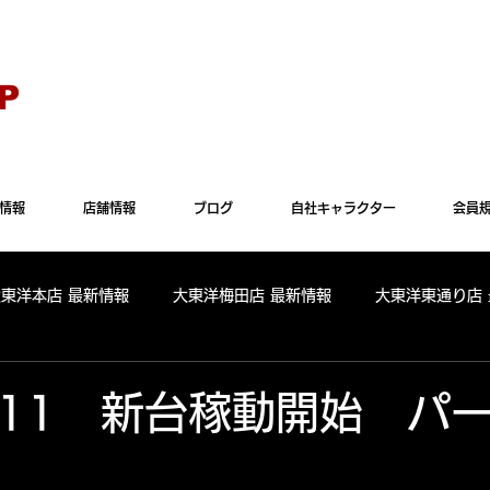
Explorer" では正常に表示されない場合がございます。"Microsoft Edge"か"Goog
P
情報
店舗情報
ブログ
自社キャラクター
会員
大東洋本店 最新情報
大東洋梅田店 最新情報
大東洋東通り店
全店舗 出玉ランキング
大東洋本店 出玉ランキング
大東洋
.5.11 新台稼動開始 パ
パールサーティーン 出玉ランキング
周年
リニューアル