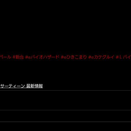
パール
#新台
#eバイオハザード
#eひきこまり
#eカケグルイ
#Ｌバ
サーティーン 最新情報