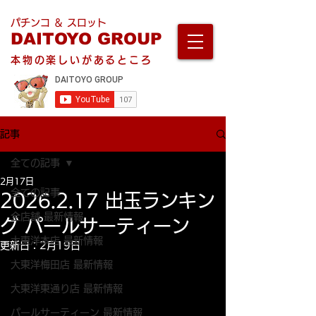
パチンコ ＆ スロット
DAITOYO GROUP
本物の楽しいがあるところ
記事
全ての記事
2月17日
全ての記事
2026.2.17 出玉ランキン
全店舗 最新情報
グ パールサーティーン
大東洋本店 最新情報
更新日：
2月19日
大東洋梅田店 最新情報
大東洋東通り店 最新情報
パールサーティーン 最新情報