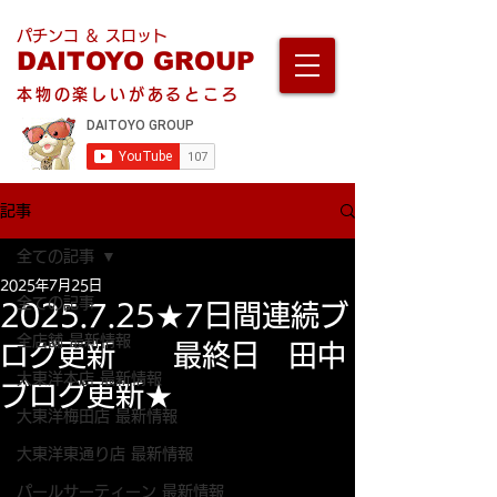
パチンコ ＆ スロット
DAITOYO GROUP
本物の楽しいがあるところ
記事
全ての記事
2025年7月25日
全ての記事
2025.7.25★7日間連続ブ
全店舗 最新情報
ログ更新 最終日 田中
大東洋本店 最新情報
ブログ更新★
大東洋梅田店 最新情報
大東洋東通り店 最新情報
パールサーティーン 最新情報