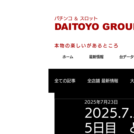
こちらのサイトは"Internet 
パチンコ ＆ スロット
DAITOYO GROU
本物の楽しいがあるところ
ホーム
最新情報
台データ
全ての記事
全店舗 最新情報
2025年7月23日
パールサーティーン 最新情報
2025
5日目 
大東洋東通り店 出玉ランキング