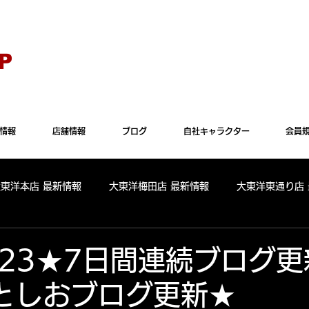
Explorer" では正常に表示されない場合がございます。"Microsoft Edge"か"Goog
P
情報
店舗情報
ブログ
自社キャラクター
会員
大東洋本店 最新情報
大東洋梅田店 最新情報
大東洋東通り店
全店舗 出玉ランキング
大東洋本店 出玉ランキング
大東洋
.7.23★7日間連続ブ
としおブログ更新★
パールサーティーン 出玉ランキング
周年
リニューアル