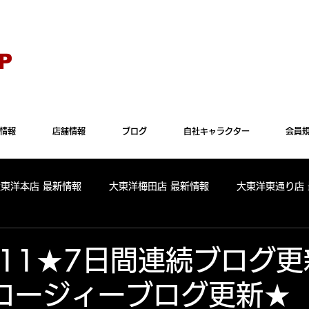
Explorer" では正常に表示されない場合がございます。"Microsoft Edge"か"Goog
P
情報
店舗情報
ブログ
自社キャラクター
会員
大東洋本店 最新情報
大東洋梅田店 最新情報
大東洋東通り店
全店舗 出玉ランキング
大東洋本店 出玉ランキング
大東洋
.7.11★7日間連続ブ
コージィーブログ更新★
パールサーティーン 出玉ランキング
周年
リニューアル