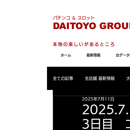
こちらのサイトは"Internet 
パチンコ ＆ スロット
DAITOYO GROU
本物の楽しいがあるところ
ホーム
最新情報
台データ
全ての記事
全店舗 最新情報
2025年7月11日
パールサーティーン 最新情報
2025
3日目 
大東洋東通り店 出玉ランキング