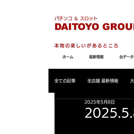
こちらのサイトは"Internet 
パチンコ ＆ スロット
DAITOYO GROU
本物の楽しいがあるところ
ホーム
最新情報
台データ
全ての記事
全店舗 最新情報
2025年5月8日
パールサーティーン 最新情報
2025.
大東洋東通り店 出玉ランキング