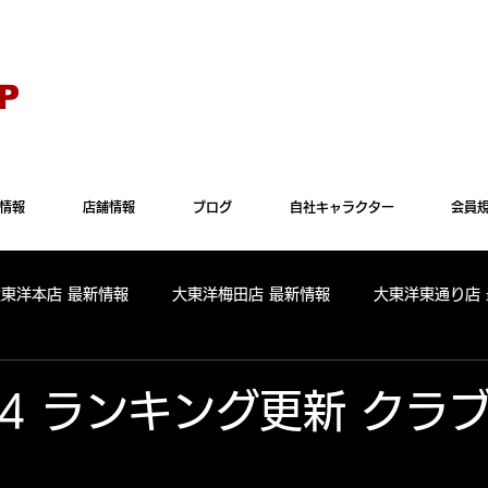
Explorer" では正常に表示されない場合がございます。"Microsoft Edge"か"Goog
P
情報
店舗情報
ブログ
自社キャラクター
会員
大東洋本店 最新情報
大東洋梅田店 最新情報
大東洋東通り店
全店舗 出玉ランキング
大東洋本店 出玉ランキング
大東洋
5.4 ランキング更新 クラ
パールサーティーン 出玉ランキング
周年
リニューアル