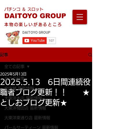
パチンコ ＆ スロット
DAITOYO GROUP
本物の楽しいがあるところ
記事
全ての記事
2025年5月13日
全ての記事
2025.5.13 6日間連続役
全店舗 最新情報
職者ブログ更新！！ ★
大東洋本店 最新情報
としおブログ更新★
大東洋梅田店 最新情報
大東洋東通り店 最新情報
パールサーティーン 最新情報