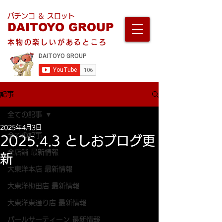
パチンコ ＆ スロット
DAITOYO GROUP
本物の楽しいがあるところ
記事
全ての記事
2025年4月3日
全ての記事
2025.4.3 としおブログ更
全店舗 最新情報
新
大東洋本店 最新情報
大東洋梅田店 最新情報
大東洋東通り店 最新情報
パールサーティーン 最新情報