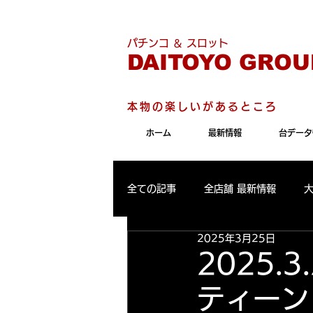
こちらのサイトは"Internet 
パチンコ ＆ スロット
DAITOYO GROU
本物の楽しいがあるところ
ホーム
最新情報
台データ
全ての記事
全店舗 最新情報
2025年3月25日
パールサーティーン 最新情報
2025.
ティーン
大東洋東通り店 出玉ランキング