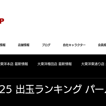
Explorer" では正常に表示されない場合がございます。"Microsoft Edge"か"Goog
P
情報
店舗情報
ブログ
自社キャラクター
会員
大東洋本店 最新情報
大東洋梅田店 最新情報
大東洋東通り店
全店舗 出玉ランキング
大東洋本店 出玉ランキング
大東洋
3.25 出玉ランキング パ
パールサーティーン 出玉ランキング
周年
リニューアル