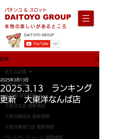
パチンコ ＆ スロット
DAITOYO GROUP
本物の楽しいがあるところ
記事
全ての記事
2025年3月13日
全ての記事
2025.3.13 ランキング
全店舗 最新情報
更新 大東洋なんば店
大東洋本店 最新情報
大東洋梅田店 最新情報
大東洋東通り店 最新情報
パールサーティーン 最新情報