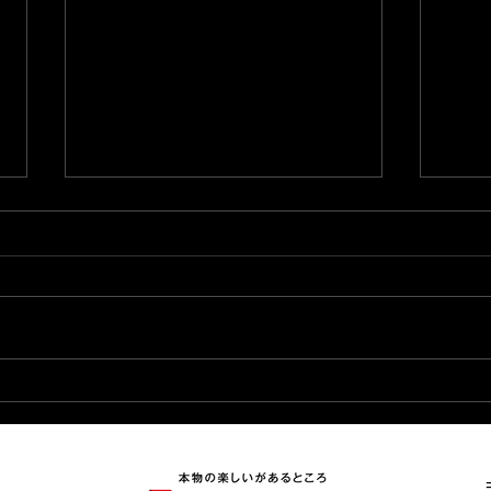
2026.8.6★出玉ランキング
20
更新★
更新