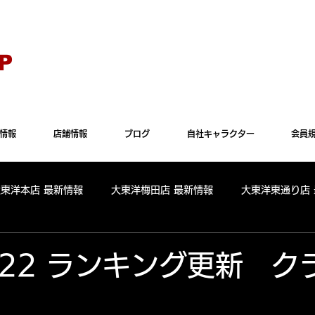
Explorer" では正常に表示されない場合がございます。"Microsoft Edge"か"Goog
P
情報
店舗情報
ブログ
自社キャラクター
会員
大東洋本店 最新情報
大東洋梅田店 最新情報
大東洋東通り店
全店舗 出玉ランキング
大東洋本店 出玉ランキング
大東洋
9.22 ランキング更新 ク
パールサーティーン 出玉ランキング
周年
リニューアル