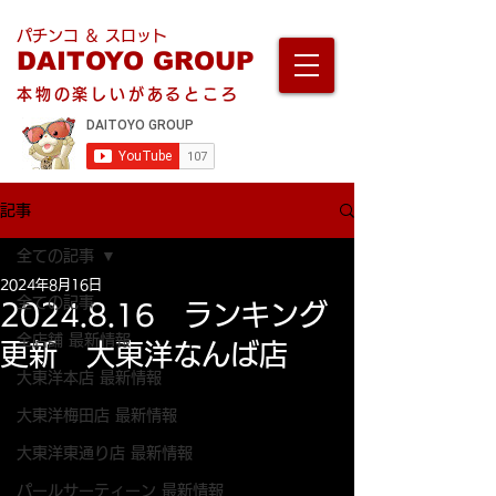
パチンコ ＆ スロット
DAITOYO GROUP
本物の楽しいがあるところ
記事
全ての記事
2024年8月16日
全ての記事
2024.8.16 ランキング
全店舗 最新情報
更新 大東洋なんば店
大東洋本店 最新情報
大東洋梅田店 最新情報
大東洋東通り店 最新情報
パールサーティーン 最新情報