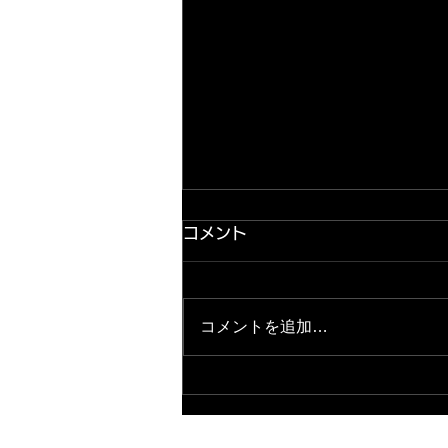
コメント
コメントを追加…
2026.8.8★緊急店長ブログ
更新完了★