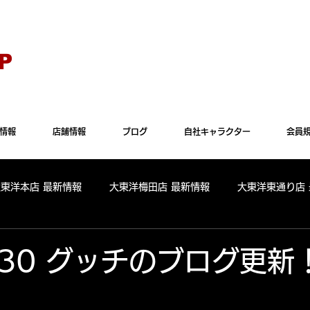
Explorer" では正常に表示されない場合がございます。"Microsoft Edge"か"Goog
P
情報
店舗情報
ブログ
自社キャラクター
会員
大東洋本店 最新情報
大東洋梅田店 最新情報
大東洋東通り店
全店舗 出玉ランキング
大東洋本店 出玉ランキング
大東洋
7.30 グッチのブログ更新
パールサーティーン 出玉ランキング
周年
リニューアル