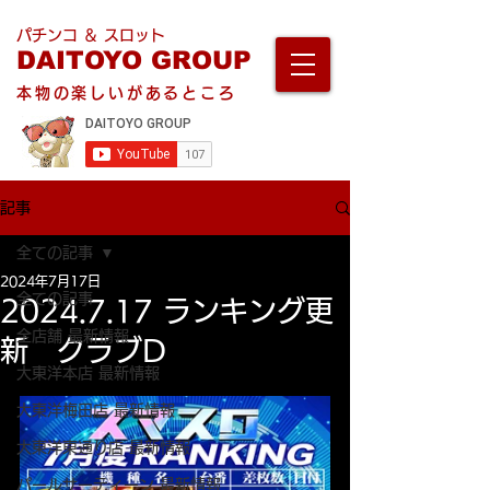
パチンコ ＆ スロット
DAITOYO GROUP
本物の楽しいがあるところ
記事
全ての記事
2024年7月17日
全ての記事
2024.7.17 ランキング更
全店舗 最新情報
新 クラブD
大東洋本店 最新情報
大東洋梅田店 最新情報
大東洋東通り店 最新情報
パールサーティーン 最新情報