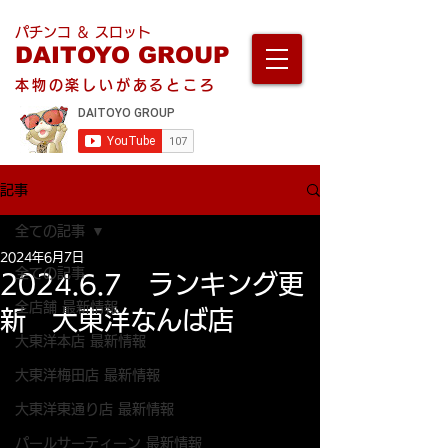
パチンコ ＆ スロット
DAITOYO GROUP
本物の楽しいがあるところ
記事
全ての記事
2024年6月7日
全ての記事
2024.6.7 ランキング更
全店舗 最新情報
新 大東洋なんば店
大東洋本店 最新情報
大東洋梅田店 最新情報
大東洋東通り店 最新情報
パールサーティーン 最新情報