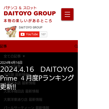
パチンコ ＆ スロット
DAITOYO GROUP
本物の楽しいがあるところ
記事
全ての記事
2024年4月16日
全ての記事
2024.4.16 DAITOYO
全店舗 最新情報
Prime ４月度Pランキング
大東洋本店 最新情報
更新!!
大東洋梅田店 最新情報
大東洋東通り店 最新情報
パールサーティーン 最新情報