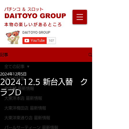
パチンコ ＆ スロット
DAITOYO GROUP
本物の楽しいがあるところ
記事
全ての記事
2024年12月5日
全ての記事
2024.12.5 新台入替 ク
全店舗 最新情報
ラブD
大東洋本店 最新情報
大東洋梅田店 最新情報
大東洋東通り店 最新情報
パールサーティーン 最新情報