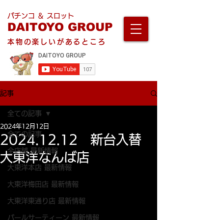
パチンコ ＆ スロット
DAITOYO GROUP
本物の楽しいがあるところ
記事
全ての記事
2024年12月12日
全ての記事
2024.12.12 新台入替
全店舗 最新情報
大東洋なんば店
大東洋本店 最新情報
大東洋梅田店 最新情報
大東洋東通り店 最新情報
パールサーティーン 最新情報