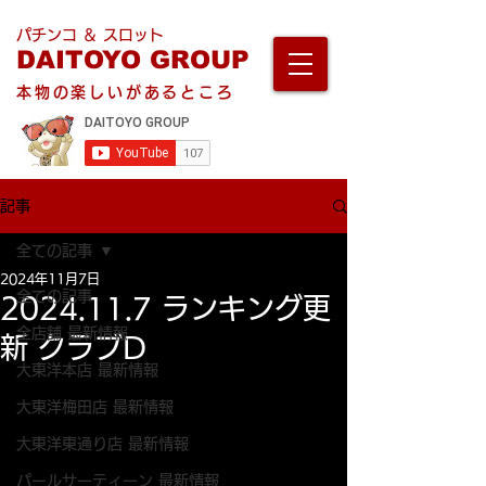
パチンコ ＆ スロット
DAITOYO GROUP
本物の楽しいがあるところ
記事
全ての記事
2024年11月7日
全ての記事
2024.11.7 ランキング更
全店舗 最新情報
新 クラブD
大東洋本店 最新情報
大東洋梅田店 最新情報
大東洋東通り店 最新情報
パールサーティーン 最新情報