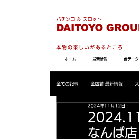
こちらのサイトは"Internet 
パチンコ ＆ スロット
DAITOYO GROU
本物の楽しいがあるところ
ホーム
最新情報
台データ
全ての記事
全店舗 最新情報
2024年11月12日
パールサーティーン 最新情報
2024.
なんば店
大東洋東通り店 出玉ランキング