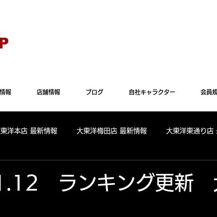
Explorer" では正常に表示されない場合がございます。"Microsoft Edge"か"Goog
P
情報
店舗情報
ブログ
自社キャラクター
会員
大東洋本店 最新情報
大東洋梅田店 最新情報
大東洋東通り店
全店舗 出玉ランキング
大東洋本店 出玉ランキング
大東洋
11.12 ランキング更新
パールサーティーン 出玉ランキング
周年
リニューアル