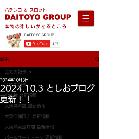
パチンコ ＆ スロット
DAITOYO GROUP
本物の楽しいがあるところ
記事
全ての記事
2024年10月3日
全ての記事
2024.10.3 としおブログ
全店舗 最新情報
更新！！
大東洋本店 最新情報
大東洋梅田店 最新情報
大東洋東通り店 最新情報
パールサーティーン 最新情報