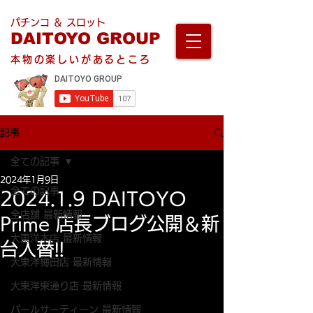
パチンコ ＆ スロット
DAITOYO GROUP
本物の楽しいがあるところ
記事
全ての記事
2024年1月9日
全ての記事
2024.1.9 DAITOYO
全店舗 最新情報
Prime 店長ブログ公開＆新
大東洋本店 最新情報
台入替!!
大東洋梅田店 最新情報
大東洋東通り店 最新情報
パールサーティーン 最新情報