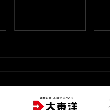
2026.8.8★緊急店長ブログ
20
更新完了★
完了