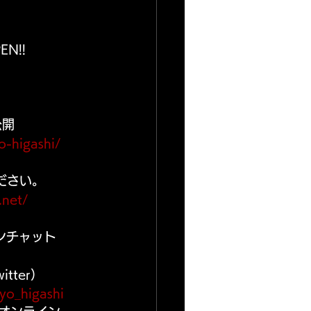
EN!!
公開
o-higashi/
ださい。
.net/
プンチャット
itter）
oyo_higashi