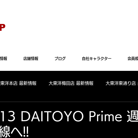
Explorer" では正常に表示されない場合がございます。"Microsoft Edge"か"Goog
P
情報
店舗情報
ブログ
自社キャラクター
会員
大東洋本店 最新情報
大東洋梅田店 最新情報
大東洋東通り店
全店舗 出玉ランキング
大東洋本店 出玉ランキング
大東洋
.13 DAITOYO Prime
へ!!
パールサーティーン 出玉ランキング
周年
リニューアル