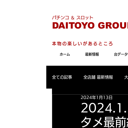
こちらのサイトは"Internet 
パチンコ ＆ スロット
DAITOYO GROU
本物の楽しいがあるところ
ホーム
最新情報
台データ
全ての記事
全店舗 最新情報
2024年1月13日
パールサーティーン 最新情報
2024.1
タメ最前線
大東洋東通り店 出玉ランキング