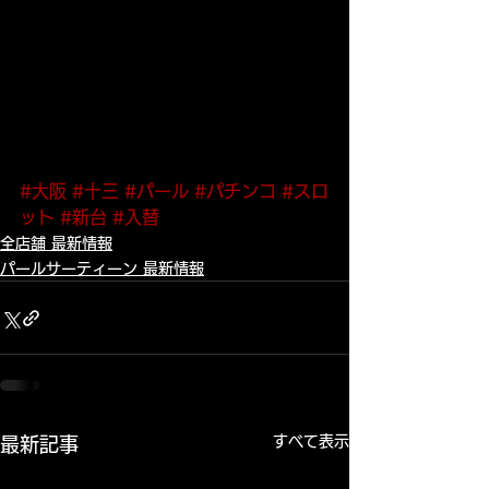
#大阪
#十三
#パール
#パチンコ
#スロ
ット
#新台
#入替
全店舗 最新情報
パールサーティーン 最新情報
すべて表示
最新記事