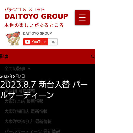
パチンコ ＆ スロット
DAITOYO GROUP
本物の楽しいがあるところ
記事
全ての記事
2023年8月7日
全ての記事
2023.8.7 新台入替 パー
全店舗 最新情報
ルサーティーン
大東洋本店 最新情報
大東洋梅田店 最新情報
大東洋東通り店 最新情報
パールサーティーン 最新情報