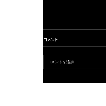
コメント
コメントを追加…
2026.8.8★緊急店長ブログ
更新完了★