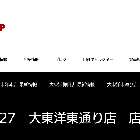
Explorer" では正常に表示されない場合がございます。"Microsoft Edge"か"Goog
P
情報
店舗情報
ブログ
自社キャラクター
会員
大東洋本店 最新情報
大東洋梅田店 最新情報
大東洋東通り店
全店舗 出玉ランキング
大東洋本店 出玉ランキング
大東洋
.4.27 大東洋東通り店 
パールサーティーン 出玉ランキング
周年
リニューアル