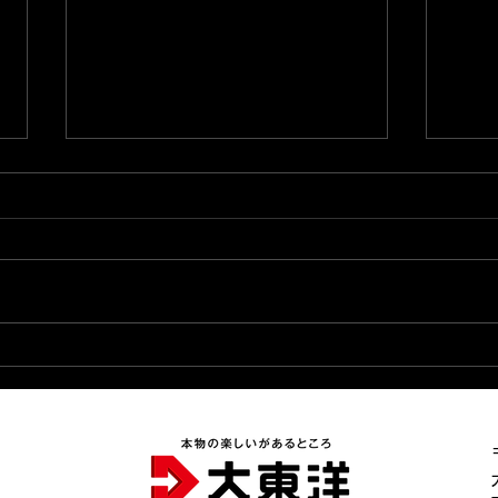
2026.8.7★店長ブログ更新
20
完了★
★