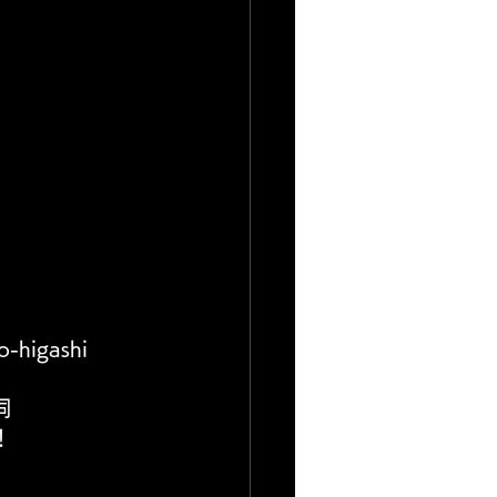
o-higashi
同
！