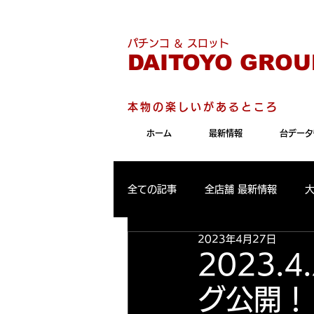
こちらのサイトは"Internet 
パチンコ ＆ スロット
DAITOYO GROU
本物の楽しいがあるところ
ホーム
最新情報
台データ
全ての記事
全店舗 最新情報
2023年4月27日
パールサーティーン 最新情報
2023
グ公開！
大東洋東通り店 出玉ランキング