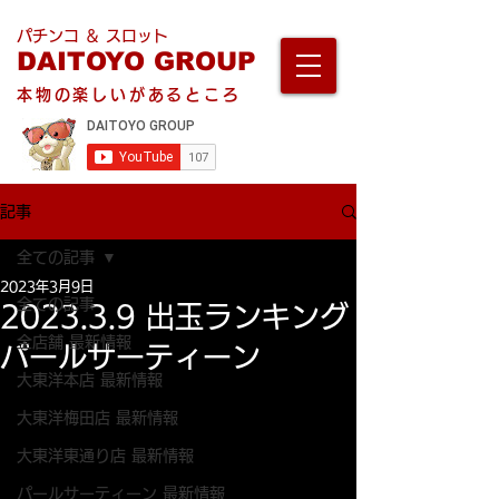
パチンコ ＆ スロット
DAITOYO GROUP
本物の楽しいがあるところ
記事
全ての記事
2023年3月9日
全ての記事
2023.3.9 出玉ランキング
全店舗 最新情報
パールサーティーン
大東洋本店 最新情報
大東洋梅田店 最新情報
大東洋東通り店 最新情報
パールサーティーン 最新情報