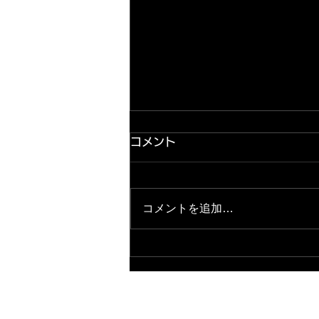
コメント
コメントを追加…
2026.8.8★緊急店長ブログ
更新完了★