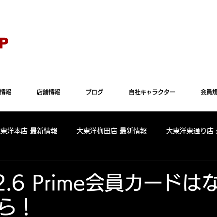
Explorer" では正常に表示されない場合がございます。"Microsoft Edge"か"Goog
P
情報
店舗情報
ブログ
自社キャラクター
会員
大東洋本店 最新情報
大東洋梅田店 最新情報
大東洋東通り店
全店舗 出玉ランキング
大東洋本店 出玉ランキング
大東洋
12.6 Prime会員カード
ら！
パールサーティーン 出玉ランキング
周年
リニューアル