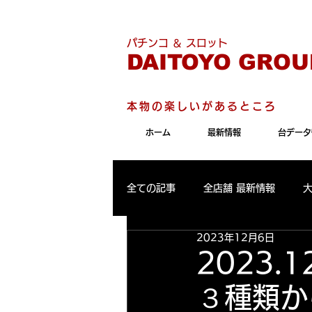
こちらのサイトは"Internet 
パチンコ ＆ スロット
DAITOYO GROU
本物の楽しいがあるところ
ホーム
最新情報
台データ
全ての記事
全店舗 最新情報
2023年12月6日
パールサーティーン 最新情報
2023.
３種類か
大東洋東通り店 出玉ランキング