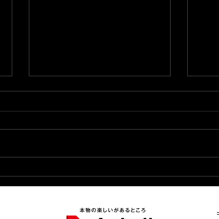
2026.8.7★店長ブログ更新
20
完了★
★