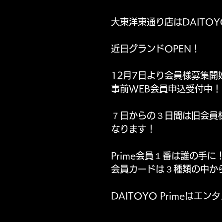
大東洋東通り店はDAITOYO
東通り店 サービス
パールサーティーン サービス
近日グランドOPEN！
12月7日より会員様募集開
事前WEB会員申込受付中！
７日からの３日間は旧会員
なります！
Prime会員１番は誰の手に
会員カードは３種類の中か
DAITOYO Primeはエ