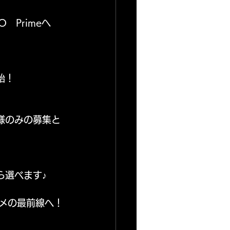
　Primeへ
始！
様のみの募集と
！
ら選べます♪
ンタメの最前線へ！